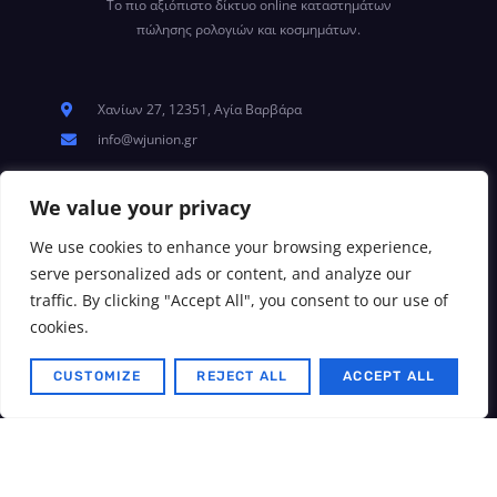
Το πιο αξιόπιστο δίκτυο online καταστημάτων
πώλησης ρολογιών και κοσμημάτων.
Χανίων 27, 12351, Αγία Βαρβάρα
info@wjunion.gr
Αuthenticity Watches
We value your privacy
Το Σωματείο
We use cookies to enhance your browsing experience,
Μέλη
serve personalized ads or content, and analyze our
Αντιπροσωπείες
traffic. By clicking "Accept All", you consent to our use of
Επικοινωνία
cookies.
Όροι Χρήσης
CUSTOMIZE
REJECT ALL
ACCEPT ALL
Πολιτική Cookies
Πολιτική Απορρήτου