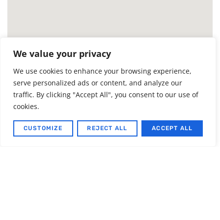
ΠΛΗΡΟΦΟΡΊΕΣ
We value your privacy
ΚΑΤΑΣΤΉΜΑΤΟΣ
We use cookies to enhance your browsing experience,
serve personalized ads or content, and analyze our
Επωνυμία Εταιρίας
traffic. By clicking "Accept All", you consent to our use of
Ασημακόπουλος Φώτης
cookies.
Διακριτικός Τίτλος
CUSTOMIZE
REJECT ALL
ACCEPT ALL
Asimakopoulos Ora e Oro
Διεύθυνση Καταστήματος
Γερμανού 11, 27131, Πύργος Ηλείας
Τηλέφωνα
2621023503
Eshop